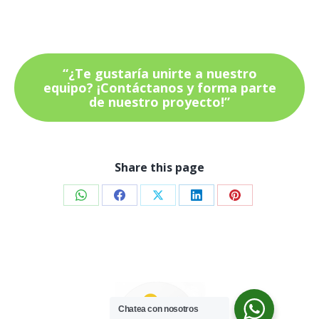
“¿Te gustaría unirte a nuestro
equipo? ¡Contáctanos y forma parte
de nuestro proyecto!”
Share this page
Share
Share
Share
Share
Share
on
on
on
on
on
WhatsApp
Facebook
X
LinkedIn
Pinterest
Chatea con nosotros