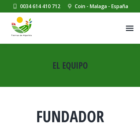
0034 614 410 712
Coin - Malaga - España
EL EQUIPO
Estás aquí:
FUNDADOR