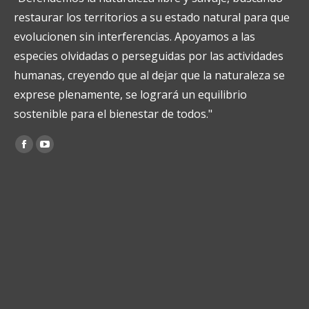
restaurar los territorios a su estado natural para que
evolucionen sin interferencias. Apoyamos a las
especies olvidadas o perseguidas por las actividades
humanas, creyendo que al dejar que la naturaleza se
exprese plenamente, se logrará un equilibrio
sostenible para el bienestar de todos."
Encuéntranos en:
Facebook
YouTube
page
page
opens
opens
in
in
new
new
window
window