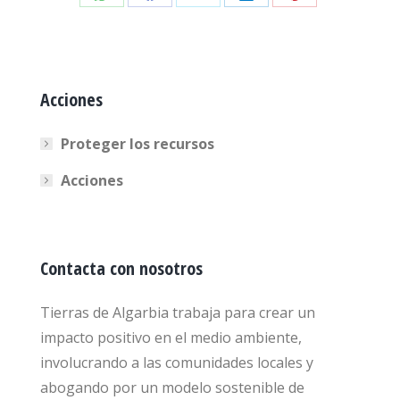
Share
Share
Share
Share
Share
on
on
on
on
on
WhatsApp
Facebook
X
LinkedIn
Pinterest
Acciones
Proteger los recursos
Acciones
Contacta con nosotros
Tierras de Algarbia trabaja para crear un
impacto positivo en el medio ambiente,
involucrando a las comunidades locales y
abogando por un modelo sostenible de