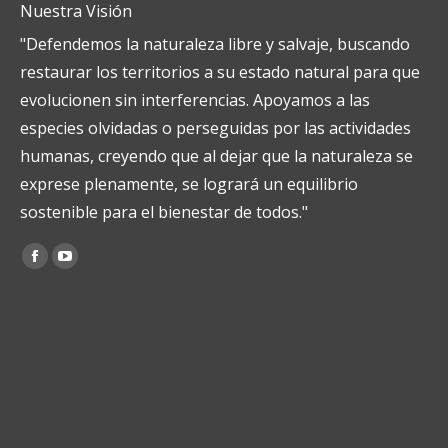
Nuestra Visión
"Defendemos la naturaleza libre y salvaje, buscando
restaurar los territorios a su estado natural para que
evolucionen sin interferencias. Apoyamos a las
especies olvidadas o perseguidas por las actividades
humanas, creyendo que al dejar que la naturaleza se
exprese plenamente, se logrará un equilibrio
sostenible para el bienestar de todos."
Encuéntranos en:
Facebook
YouTube
page
page
opens
opens
in
in
new
new
window
window