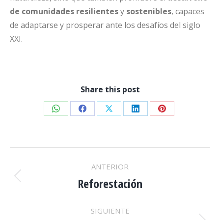
de comunidades resilientes
y
sostenibles
, capaces
de adaptarse y prosperar ante los desafíos del siglo
XXI.
Share this post
Share
Share
Share
Share
Share
on
on
on
on
on
WhatsApp
Facebook
X
LinkedIn
Pinterest
NAVEGACIÓN
ANTERIOR
ENTRE
Reforestación
Proyecto
anterior
PROYECTOS
SIGUIENTE