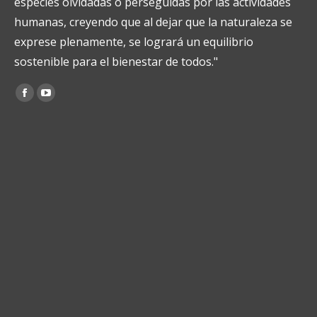
especies olvidadas o perseguidas por las actividades
humanas, creyendo que al dejar que la naturaleza se
exprese plenamente, se logrará un equilibrio
sostenible para el bienestar de todos."
Encuéntranos en:
Facebook
YouTube
page
page
opens
opens
in
in
new
new
window
window