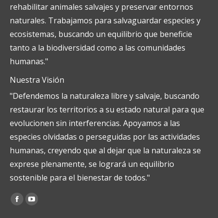
rehabilitar animales salvajes y preservar entornos
naturales. Trabajamos para salvaguardar especies y
ecosistemas, buscando un equilibrio que beneficie
tanto a la biodiversidad como a las comunidades
humanas."
Nuestra Visión
"Defendemos la naturaleza libre y salvaje, buscando
restaurar los territorios a su estado natural para que
evolucionen sin interferencias. Apoyamos a las
especies olvidadas o perseguidas por las actividades
humanas, creyendo que al dejar que la naturaleza se
exprese plenamente, se logrará un equilibrio
sostenible para el bienestar de todos."
Encuéntranos en:
Facebook
YouTube
page
page