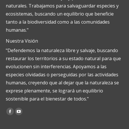
naturales. Trabajamos para salvaguardar especies y
ecosistemas, buscando un equilibrio que beneficie
tanto a la biodiversidad como a las comunidades
humanas."
Nuestra Visión
"Defendemos la naturaleza libre y salvaje, buscando
restaurar los territorios a su estado natural para que
evolucionen sin interferencias. Apoyamos a las
especies olvidadas o perseguidas por las actividades
humanas, creyendo que al dejar que la naturaleza se
exprese plenamente, se logrará un equilibrio
sostenible para el bienestar de todos."
Encuéntranos en:
Facebook
YouTube
page
page